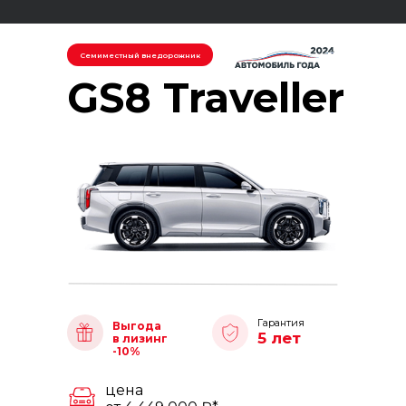
Семиместный внедорожник
GS8 Traveller
Гарантия
Выгода
5 лет
в лизинг
-10%
цена