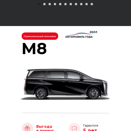
Премиальный минивэн
M8
Гарантия
Выгода
5 лет
в лизинг