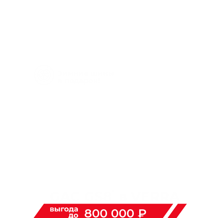
ОЦЕНИВАЙТЕ СВОИ ФИНАНСОВЫЕ ВОЗМОЖНОСТИ И РИСКИ.
ИЗУЧИТЕ ВСЕ УСЛОВИЯ КРЕДИТА НА САЙТЕ
*Джи Эс 4
В СООТВЕТСТВУЮЩЕМ РАЗДЕЛЕ
НАСЛАЖДАЙТЕСЬ ЛЮБЫМ МАРШРУТОМ
ТОЛЬКО 8 АВТОМОБИЛЕЙ
800 000 ₽