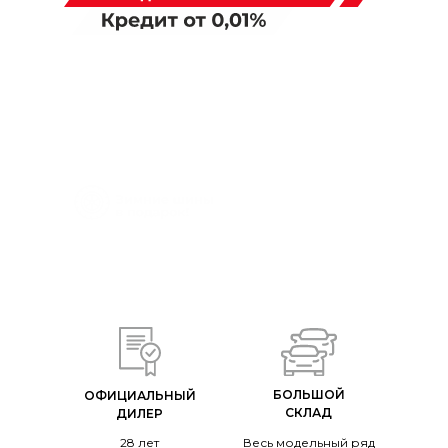
ОЦЕНИВАЙТЕ СВОИ ФИНАНСОВЫЕ
ВОЗМОЖНОСТИ И РИСКИ.
ИЗУЧИТЕ ВСЕ УСЛОВИЯ КРЕДИТА НА САЙТЕ
*Джи Эс 8
В СООТВЕТСТВУЮЩЕМ РАЗДЕЛЕ
БОЛЬШОЙ
ОФИЦИАЛЬНЫЙ
СКЛАД
ДИЛЕР
28 лет
Весь модельный ряд