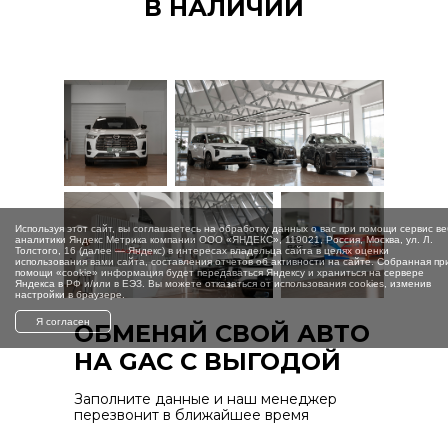
В НАЛИЧИИ
Используя этот сайт, вы соглашаетесь на обработку данных о вас при помощи сервис ве
аналитики Яндекс Метрика компании ООО «ЯНДЕКС», 119021, Россия, Москва, ул. Л.
Толстого, 16 (далее — Яндекс) в интересах владельца сайта в целях оценки
использования вами сайта, составления отчетов об активности на сайте. Собранная пр
помощи «cookie» информация будет передаваться Яндексу и храниться на сервере
Яндекса в РФ и/или в ЕЭЗ. Вы можете отказаться от использования cookies, изменив
настройки в браузере.
Я согласен
ОБМЕНЯЙ СВОЙ АВТО
НА GAC С ВЫГОДОЙ
Заполните данные и наш менеджер
перезвонит в ближайшее время