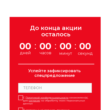
До конца акции
осталось
:
:
:
00
00
00
00
дней
часов
минут
секунд
Успейте зафиксировать
спецпредложение
С
Политикой конфиденциальности
ознакомлен(а),
даю
согласие
на обработку моих персональных
данных
Я согласен (-на) получать
рекламно-