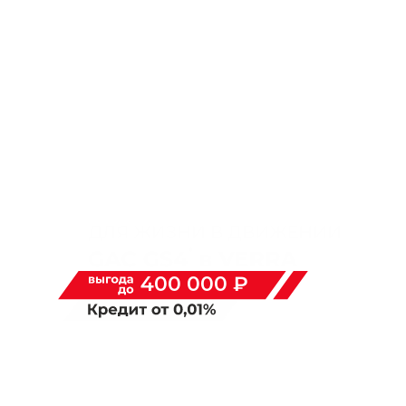
ГАРАНТИЯ 8 ЛЕТ
НА ЭЛЕМЕНТЫ
ГИБРИДНОЙ СИСТЕМЫ
ОЦЕНИВАЙТЕ СВОИ ФИНАНСОВЫЕ
ВОЗМОЖНОСТИ И РИСКИ.
ИЗУЧИТЕ ВСЕ УСЛОВИЯ КРЕДИТА НА САЙТЕ В
СООТВЕТСТВУЮЩЕМ РАЗДЕЛЕ
400 000 ₽