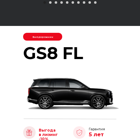
Внедорожник
GS8 FL
Гарантия
Выгода
5 лет
в лизинг
-10%